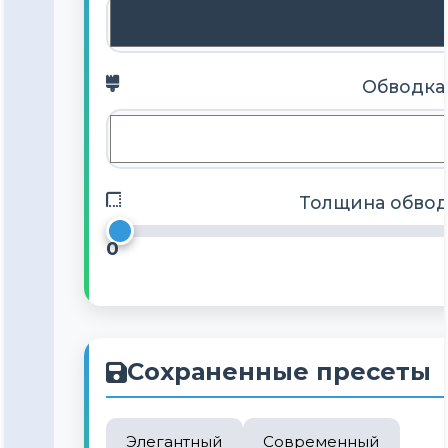
Обводка
Толщина обвод
0
Сохраненные пресеты
Элегантный
Современный