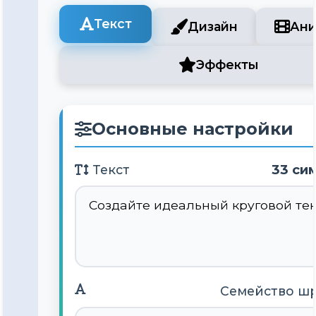
Текст
Дизайн
Ани
Эффекты
Основные настройки
33 си
Текст
Семейство ш