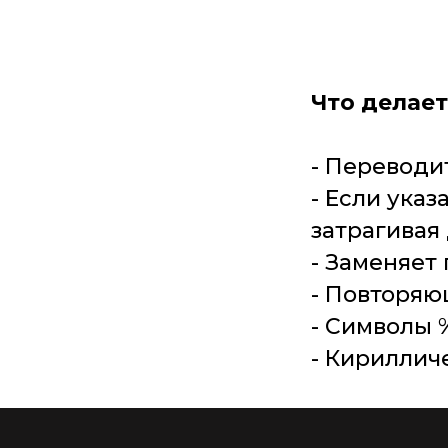
Что делает
- Переводи
- Если указ
затрагивая
- Заменяет 
- Повторяю
- Символы 
- Кириллич