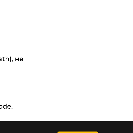
h), не 
ode.