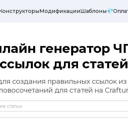
️ Конструкторы
Модификации
Шаблоны
💎Опла
лайн генератор ЧП
ссылок для стате
для создания правильных ссылок из 
ловосочетаний для статей на Craft