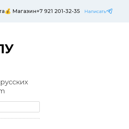
та
💰 Магазин
+7 921 201-32-35
Написать
У 
й
русских 
um