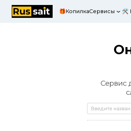
🎁Копилка
Сервисы
🛠
Он
Сервис 
с