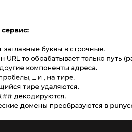
 сервис:
т заглавные буквы в строчные.
ан URL то обрабатывает только путь (pat
 другие компоненты адреса.
пробелы, _ и , на тире.
щийся тире удаляются.
%## декодируются. 
еские домены преобразуются в punyc