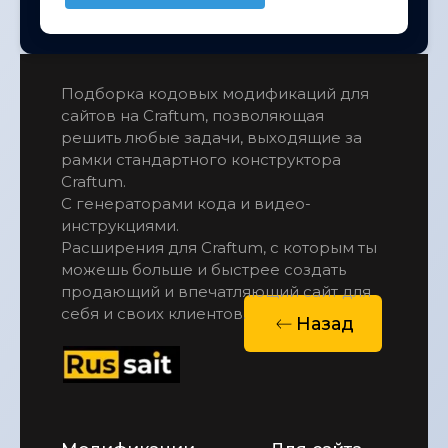
  transition: transform 0.2s ease;

}

.pulse-btn:hover {

Подборка кодовых модификаций для 
  transform: translateY(-2px);

сайтов на Craftum, позволяющая 
}

решить любые задачи, выходящие за 
рамки стандартного конструктора  
/* Первая пульсация */

Craftum. 
.pulse-btn::before {

С генераторами кода и видео-
  content: '';

инструкциями.
  position: absolute;

Расширения для Craftum, с которым ты 
можешь больше и быстрее создать 
  top: 80%;

продающий и впечатляющий сайт для 
  left: 20%;

себя и своих клиентов.
  width: 100px;

Назад
  height: 100px;

  background: #ffffff;

  border-radius: 50%;

  opacity: 0.4;

  transform: translate(-50%, -50%) s