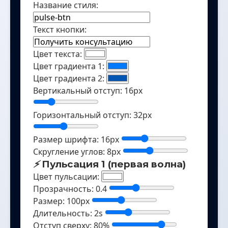
Название стиля:
Текст кнопки:
Цвет текста:
Цвет градиента 1:
Цвет градиента 2:
Вертикальный отступ:
16
px
Горизонтальный отступ:
32
px
Размер шрифта:
16
px
Скругление углов:
8
px
⚡
Пульсация 1 (первая волна)
Цвет пульсации:
Прозрачность:
0.4
Размер:
100
px
Длительность:
2
s
Отступ сверху:
80
%