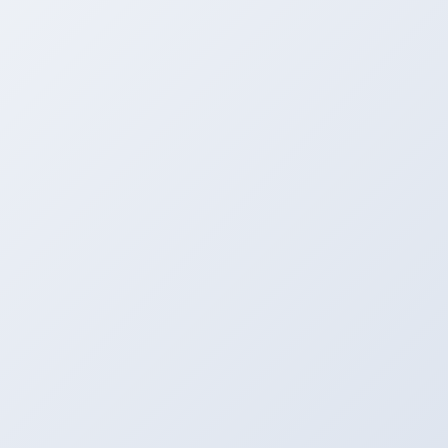
  0% {

    transform: translate(-50%, -50%
    opacity: 0.2;

  }

  50% {

    opacity: 0.1;

  }

  100% {

    transform: translate(-50%, -50%
    opacity: 0;

  }

}