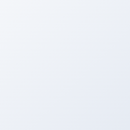
/* Анимация пульсации 1 */

@keyframes pulse-pulse-btn-1 {

  0% {

    transform: translate(-50%, -50%
    opacity: 0.4;

  }

  50% {

    opacity: 0.2;

  }

  100% {

    transform: translate(-50%, -50%
    opacity: 0;

  }

}

/* Анимация пульсации 2 */

@keyframes pulse-pulse-btn-2 {
