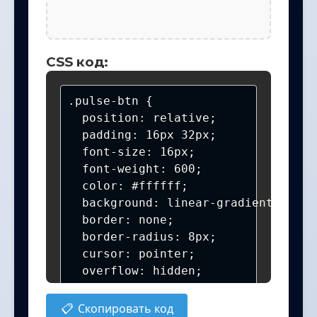
CSS код:
.pulse-btn {

  position: relative;

  padding: 16px 32px;

  font-size: 16px;

  font-weight: 600;

  color: #ffffff;

  background: linear-gradient(135de
  border: none;

  border-radius: 8px;

  cursor: pointer;

  overflow: hidden;

  z-index: 1;

  box-shadow: 0 4px 12px rgba(0, 0,
📋
Скопировать код