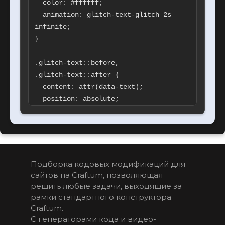
  color: #ffffff;

  animation: glitch-text-glitch 2s 
infinite;

}

.glitch-text::before,

.glitch-text::after {

  content: attr(data-text);

  position: absolute;

  top: 0;

  left: 0;

  width: 100%;

  height: 100%;

  opacity: 0.8;

Подборка кодовых модификаций для 
}

сайтов на Craftum, позволяющая 
решить любые задачи, выходящие за 
.glitch-text::before {

рамки стандартного конструктора  
Craftum. 
  color: #ff00ff;

С генераторами кода и видео-
  z-index: -1;
