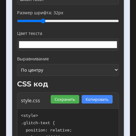
Размер шрифта:
32
px
Цвет текста
Выравнивание
CSS код
Сохранить
Копировать
style.css
<style>

.glitch-text {

  position: relative;
