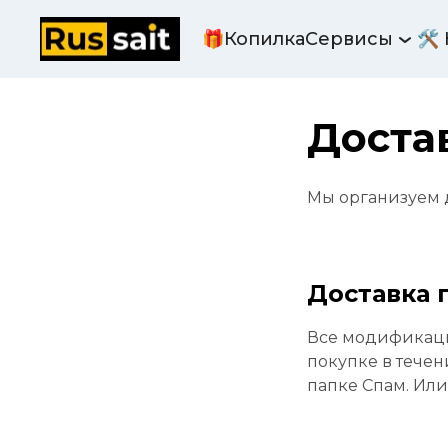
🎁Копилка
Сервисы
🛠
Доста
Мы организуем д
Доставка 
Все модификаци
покупке в течен
папке Спам. Ил