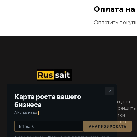
Оплата на
Оплатить покуп
×
Карта роста вашего
Подборка кодовых модификаций для 
бизнеса
сайтов на Craftum, позволяющая решить 
AI-анализ вашег
любые задачи, выходящие за рамки 
стандартного конструктора  Craftum. 
АНАЛИЗИРОВАТЬ
С генераторами кода и видео-
инструкциями.