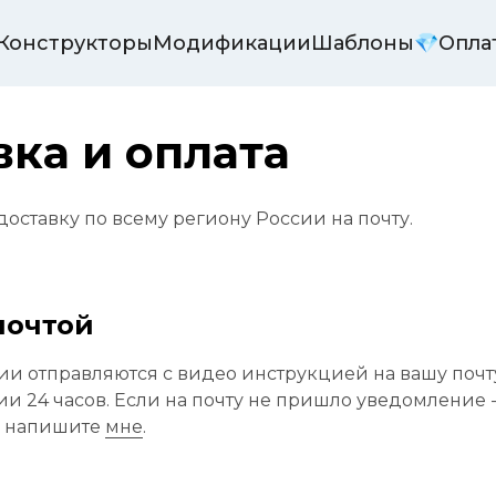
️ Конструкторы
Модификации
Шаблоны
💎Опла
вка и оплата
оставку по всему региону России на почту.
почтой
и отправляются с видео инструкцией на вашу почту
ии 24 часов. Если на почту не пришло уведомление -
и напишите 
мне
.