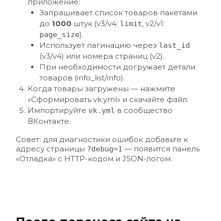
приложение:
Запрашивает список товаров пакетами 
до 
1000
 штук (v3/v4: 
, v2/v1: 
limit
).
page_size
Использует пагинацию через 
last_id
(v3/v4) или номера страниц (v2).
При необходимости догружает детали 
товаров (info_list/info).
Когда товары загружены — нажмите 
«Сформировать vk.yml» и скачайте файл.
Импортируйте 
 в сообщество 
vk.yml
ВКонтакте.
Совет: для диагностики ошибок добавьте к 
адресу страницы 
 — появится панель 
?debug=1
«Отладка» с HTTP-кодом и JSON-логом.