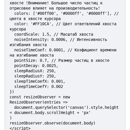
хвосте !Внимание! Большое число частиц к 
отрисовке влияет на производительность!

  colors: ['#00ff00', '#0000ff', '#0000ff'], // 
цвета в хвосте курсора

  color: '#FF10CA', // Цвет ответвлений хвоста 
курсора

  coordScale: 1.5, // Масштаб хвоста

  noiseIntensity: 0.0006, // Интенсивность 
изгибания хвоста

  noiseTimeCoef: 0.0001, // Коэфициент времени 
на изгибание хвоста

  pointSize: 0.7, // Размер частиц в хвосте

  pointDecay: 0.0025,

  sleepRadiusX: 250,

  sleepRadiusY: 250,

  sleepTimeCoefX: 0.001,

  sleepTimeCoefY: 0.002

})

const resizeObserver = new 
ResizeObserver(entries => 

  document.querySelector('canvas').style.height 
= document.body.scrollHeight + 'px'

)

resizeObserver.observe(document.body)

</script>
