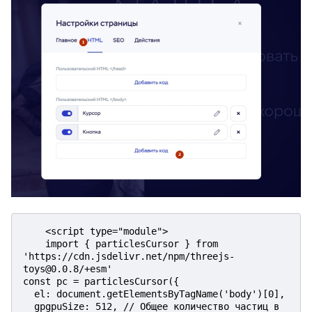
    <script type="module">

    import { particlesCursor } from 
'https://cdn.jsdelivr.net/npm/threejs-
toys@0.0.8/+esm'

const pc = particlesCursor({

  el: document.getElementsByTagName('body')[0],

  gpgpuSize: 512, // Общее количество частиц в 