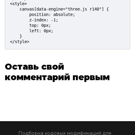
<style>

    canvas[data-engine="three.js r140"] {

        position: absolute;

        z-index: -1;

        top: 0px;

        left: 0px;

    }

</style>
Оставь свой
комментарий первым
Подборка кодовых модификаций для 